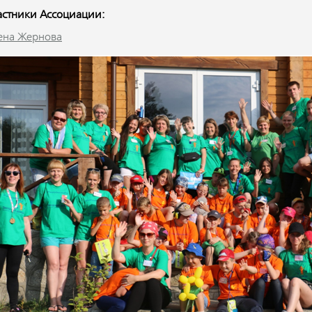
астники Ассоциации:
ена Жернова