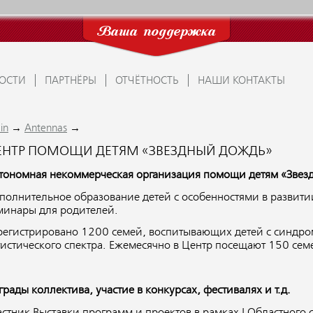
Ваша поддержка
ОСТИ
ПАРТНЁРЫ
ОТЧЁТНОСТЬ
НАШИ КОНТАКТЫ
→
→
in
Antennas
ЕНТР ПОМОЩИ ДЕТЯМ «ЗВЕЗДНЫЙ ДОЖДЬ»
тономная некоммерческая организация помощи детям «Звез
полнительное образование детей с особенностями в развит
минары для родителей.
регистрировано 1200 семей, воспитывающих детей с синдро
тистического спектра. Ежемесячно в Центр посещают 150 семе
грады коллектива, участие в конкурсах, фестивалях и т.д.
астник Выставки программ и проектов в рамках I Областного