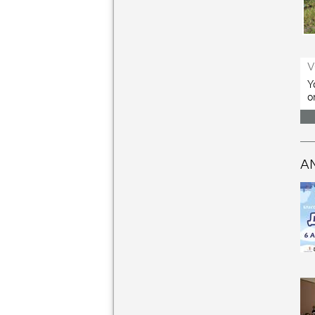
V
Y
o
A