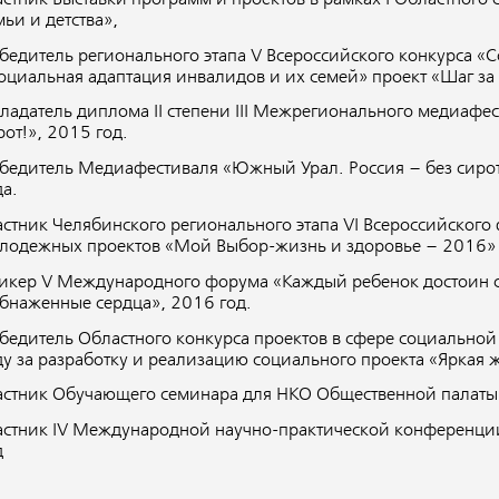
мьи и детства»,
бедитель регионального этапа V Всероссийского конкурса «
оциальная адаптация инвалидов и их семей» проект «Шаг за
ладатель диплома II степени III Межрегионального медиафе
рот!», 2015 год.
бедитель Медиафестиваля «Южный Урал. Россия – без сирот
да.
астник Челябинского регионального этапа VI Всероссийского
лодежных проектов «Мой Выбор-жизнь и здоровье – 2016»
икер V Международного форума «Каждый ребенок достоин 
бнаженные сердца», 2016 год.
бедитель Областного конкурса проектов в сфере социальной
ду за разработку и реализацию социального проекта «Яркая ж
астник Обучающего семинара для НКО Общественной палаты
астник IV Международной научно-практической конференции
д