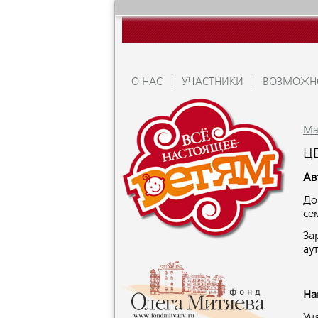
О НАС
УЧАСТНИКИ
ВОЗМОЖН
Ma
Ц
Ав
До
се
За
ау
На
Уч